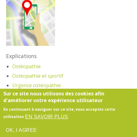
Explications
Ostéopathie
Ostéopathie et sportif
Urgence ostéopathie
Sur ce site nous utilisons des cookies afin
Vidéos Ostéopathie
d'améliorer votre expérience utilisateur
En continuant à naviguer sur ce site, vous acceptez cette
Honoraires
-
Mentions légales
- Le site du cabinet a
EN SAVOIR PLUS
utilisation
été réalisé par
www.bien-site.fr
OK, I AGREE